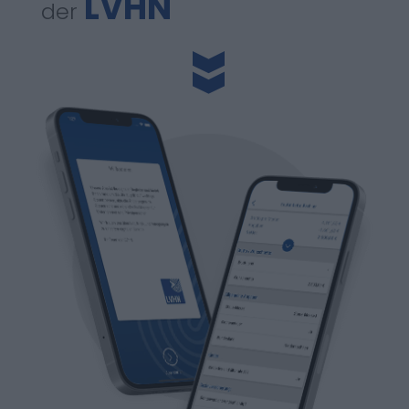
LVHN
der
»